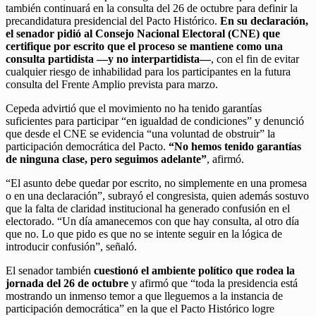
también continuará en la consulta del 26 de octubre para definir la
precandidatura presidencial del Pacto Histórico.
En su declaración,
el senador pidió al Consejo Nacional Electoral (CNE) que
certifique por escrito que el proceso se mantiene como una
consulta partidista —y no interpartidista—
, con el fin de evitar
cualquier riesgo de inhabilidad para los participantes en la futura
consulta del Frente Amplio prevista para marzo.
Cepeda advirtió que el movimiento no ha tenido garantías
suficientes para participar “en igualdad de condiciones” y denunció
que desde el CNE se evidencia “una voluntad de obstruir” la
participación democrática del Pacto.
“No hemos tenido garantías
de ninguna clase, pero seguimos adelante”
, afirmó.
“El asunto debe quedar por escrito, no simplemente en una promesa
o en una declaración”, subrayó el congresista, quien además sostuvo
que la falta de claridad institucional ha generado confusión en el
electorado. “Un día amanecemos con que hay consulta, al otro día
que no. Lo que pido es que no se intente seguir en la lógica de
introducir confusión”, señaló.
El senador también
cuestionó el ambiente político que rodea la
jornada del 26 de octubre
y afirmó que “toda la presidencia está
mostrando un inmenso temor a que lleguemos a la instancia de
participación democrática” en la que el Pacto Histórico logre