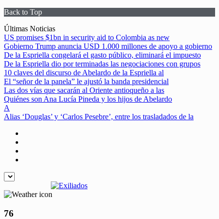
Back to Top
Skip
Últimas Noticias
to
US promises $1bn in security aid to Colombia as new
content
Gobierno Trump anuncia USD 1.000 millones de apoyo a gobierno
De la Espriella congelará el gasto público, eliminará el impuesto
De la Espriella dio por terminadas las negociaciones con grupos
10 claves del discurso de Abelardo de la Espriella al
El “señor de la panela” le ajustó la banda presidencial
Las dos vías que sacarán al Oriente antioqueño a las
Quiénes son Ana Lucía Pineda y los hijos de Abelardo
A
Alias ‘Douglas’ y ‘Carlos Pesebre’, entre los trasladados de la
76