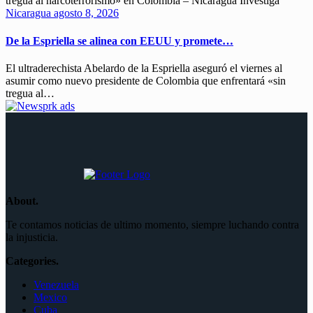
Nicaragua
agosto 8, 2026
De la Espriella se alinea con EEUU y promete…
El ultraderechista Abelardo de la Espriella aseguró el viernes al
asumir como nuevo presidente de Colombia que enfrentará «sin
tregua al…
About.
Te contamos noticias de ultimo momento, siempre luchando contra
la injusticia.
Categories.
Venezuela
Mexico
Cuba