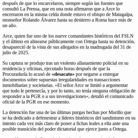
después de que lo encarcelaron, siempre según las fuentes que
consultó La Prensa, que en una nota afirmaron que a Arce lo
encerraron en la misma celda donde estuvo el obispo de Matagalpa,
monseñor Rolando Álvarez hasta su destierro a Roma hace más de
un año.
Arce, quien fue uno de los nueve comandantes históricos del FSLN
y el último en alinearse públicamente con Ortega hasta su detención,
desapareció de la vista de sus allegados en la madrugada del 31 de
julio de 2025.
Su captura se produjo tras un violento allanamiento policial en su
residencia y oficinas, ejecutado horas después de que la
Procuraduría lo acusó de
«desacato»
por negarse a entregar
documentos sobre supuestas irregularidades en transacciones
inmobiliarias y societarias. «El señor Arce se limitó a argumentar
que todo le pertenecía, y por lo tanto, no tenía ninguna obligación de
responder a la PGR o a sus investigaciones», detalló el comunicado
oficial de la PGR en ese momento.
La detención fue una de las últimas purgas hechas por Murillo que
se ha dedicado a defenestrar a líderes históricos del sandinismo en su
intento cada vez más claro de poner a fichas leales a ella ante una
posible transición del poder dictatorial que ejerce junto a Ortega.