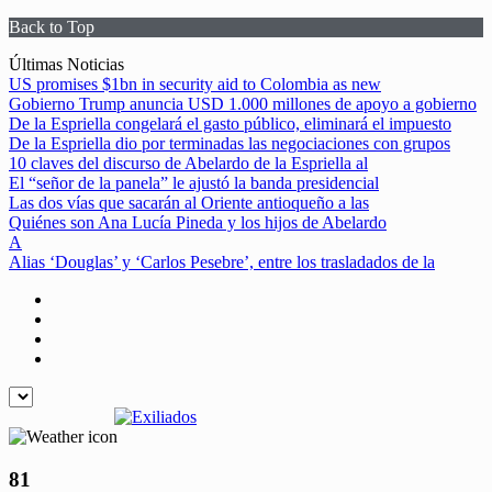
Back to Top
Skip
Últimas Noticias
to
US promises $1bn in security aid to Colombia as new
content
Gobierno Trump anuncia USD 1.000 millones de apoyo a gobierno
De la Espriella congelará el gasto público, eliminará el impuesto
De la Espriella dio por terminadas las negociaciones con grupos
10 claves del discurso de Abelardo de la Espriella al
El “señor de la panela” le ajustó la banda presidencial
Las dos vías que sacarán al Oriente antioqueño a las
Quiénes son Ana Lucía Pineda y los hijos de Abelardo
A
Alias ‘Douglas’ y ‘Carlos Pesebre’, entre los trasladados de la
81