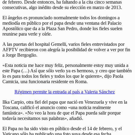
de febrero. Desde entonces, ha faltando a la cita cinco semanas
consecutivas, algo inédito desde su elección en marzo de 2013.
El ángelus es pronunciado normalmente todos los domingos a
mediodía en público por el papa desde una ventana del Palacio
Apostólico que da a la Plaza San Pedro, donde los fieles suelen
reunirse para verle y oírle.
A las puertas del hospital Gemelli, varios fieles entrevistados por
AFPTV recibieron con alegría la posibilidad de volver a ver por fin
a Jorge Bergoglio.
«Esta noticia me hace muy feliz, personalmente estoy muy unida a
este Papa (…) Así que sólo verlo ya es hermoso, y creo que también
lo es para todos los fieles y todos los que le quieren», dijo Paola
Camicia, una funcionaria residente en Roma.
Régimen permite la entrada al país a Valeria Sánchez
Ilka Carpio, otra fiel del papa que nació en Venezuela y vive en la
Toscana, calificó el anuncio como «una noticia realmente
fantástica». «No veo la hora de que el Papa pueda salir porque
todavía necesitamos sus palabras», añadió.
El Papa no ha sido visto en público desde el 14 de febrero, y el
Vaticano sólo ha publicado una foto suya desde esa fecha.