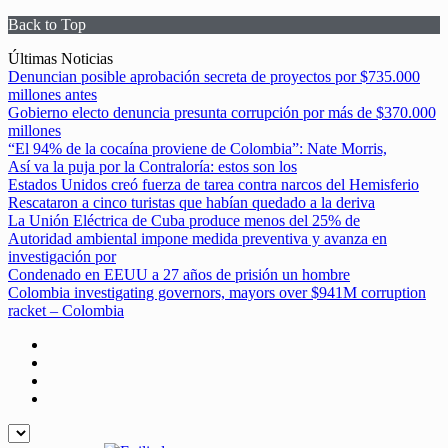
Back to Top
Skip
Últimas Noticias
to
Denuncian posible aprobación secreta de proyectos por $735.000
content
millones antes
Gobierno electo denuncia presunta corrupción por más de $370.000
millones
“El 94% de la cocaína proviene de Colombia”: Nate Morris,
Así va la puja por la Contraloría: estos son los
Estados Unidos creó fuerza de tarea contra narcos del Hemisferio
Rescataron a cinco turistas que habían quedado a la deriva
La Unión Eléctrica de Cuba produce menos del 25% de
Autoridad ambiental impone medida preventiva y avanza en
investigación por
Condenado en EEUU a 27 años de prisión un hombre
Colombia investigating governors, mayors over $941M corruption
racket – Colombia