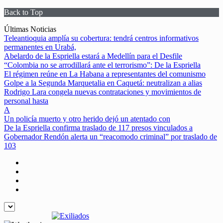
Back to Top
Skip
Últimas Noticias
to
Teleantioquia amplía su cobertura: tendrá centros informativos
content
permanentes en Urabá,
Abelardo de la Espriella estará a Medellín para el Desfile
“Colombia no se arrodillará ante el terrorismo”: De la Espriella
El régimen reúne en La Habana a representantes del comunismo
Golpe a la Segunda Marquetalia en Caquetá: neutralizan a alias
Rodrigo Lara congela nuevas contrataciones y movimientos de
personal hasta
A
Un policía muerto y otro herido dejó un atentado con
De la Espriella confirma traslado de 117 presos vinculados a
Gobernador Rendón alerta un “reacomodo criminal” por traslado de
103