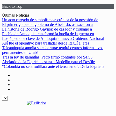
Back to Top
Skip
Últimas Noticias
to
Un acto cargado de simbolismos: crónica de la posesión de
content
El primer golpe del gobierno de Abelardo: así sacaron a
La historia de Rodrigo Gaviria: de cazador y cirujano a
Pueblo de Antioquia transformó la huella de la guerra en
Los 4 pedidos clave de Antioquia al nuevo Gobierno Nacional
Así fue el operativo para trasladar desde Itagüí a jefes
Teleantioquia amplía su cobertura: tendrá centros informativos
permanentes en Urabá,
Tras la ley de garantías, Petro firmó contratos por $4,55
Abelardo de la Espriella estará a Medellín para el Desfile
“Colombia no se arrodillará ante el terrorismo”: De la Espriella