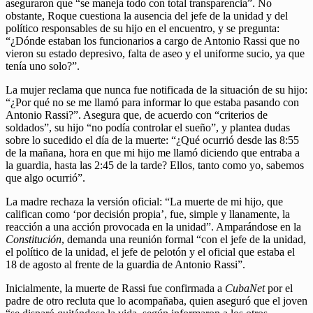
aseguraron que “se maneja todo con total transparencia”. No
obstante, Roque cuestiona la ausencia del jefe de la unidad y del
político responsables de su hijo en el encuentro, y se pregunta:
“¿Dónde estaban los funcionarios a cargo de Antonio Rassi que no
vieron su estado depresivo, falta de aseo y el uniforme sucio, ya que
tenía uno solo?”.
La mujer reclama que nunca fue notificada de la situación de su hijo:
“¿Por qué no se me llamó para informar lo que estaba pasando con
Antonio Rassi?”. Asegura que, de acuerdo con “criterios de
soldados”, su hijo “no podía controlar el sueño”, y plantea dudas
sobre lo sucedido el día de la muerte: “¿Qué ocurrió desde las 8:55
de la mañana, hora en que mi hijo me llamó diciendo que entraba a
la guardia, hasta las 2:45 de la tarde? Ellos, tanto como yo, sabemos
que algo ocurrió”.
La madre rechaza la versión oficial: “La muerte de mi hijo, que
califican como ‘por decisión propia’, fue, simple y llanamente, la
reacción a una acción provocada en la unidad”. Amparándose en la
Constitución
, demanda una reunión formal “con el jefe de la unidad,
el político de la unidad, el jefe de pelotón y el oficial que estaba el
18 de agosto al frente de la guardia de Antonio Rassi”.
Inicialmente, la muerte de Rassi fue confirmada a
CubaNet
por el
padre de otro recluta que lo acompañaba, quien aseguró que el joven