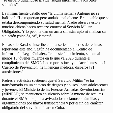
“se disparó quitándose la vida, según informaron a los otros
soldados”.
La misma fuente detalló que “la última semana Antonio no se
bañaba”. “Le requerían pero andaba mal oliente. Era notable que se
estaba descomponiendo su salud mental. Nadie observa esto y
muchos chicos hacen rechazo enorme al Servicio Militar
Obligatorio. Y lo peor, le dan un arma sin estar apto ni analizar su
situación psicológica”, lamentó.
El caso de Rassi se inscribe en una serie de muertes de reclutas
reportadas este año. Según ha documentado el Centro de
Información Legal Cubalex, “con este fallecimiento, suman al
menos 15 jóvenes muertos en lo que va 2025 durante el
cumplimiento del SMO”. Los reportes incluyen “accidentes en el
Cuerpo de Prevención, negligencias médicas, disparos [y]
autolesiones”.
Padres y activistas sostienen que el Servicio Militar “se ha
transformado en un entorno de riesgos y abusos” para adolescentes
y jóvenes. El Ministerio de las Fuerzas Armadas Revolucionarias
(MINFAR) se mantienen en silencio sobre la muerte de reclutas
durante el SMA, lo que ha avivado los reclamos de familias y
organizaciones por mayor transparencia y por el fin del carácter
obligatorio del servicio militar en Cuba.