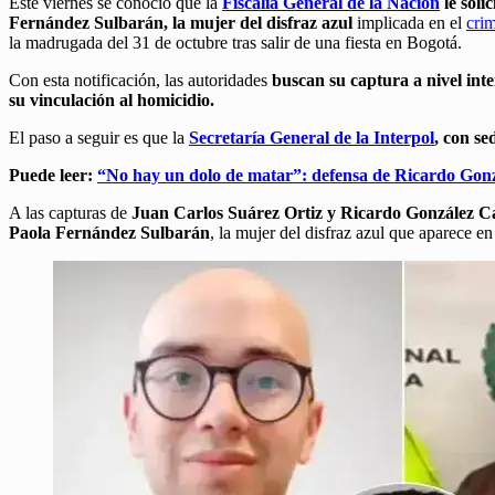
Este viernes se conoció que la
Fiscalía General de la Nación
le soli
Fernández Sulbarán, la mujer del disfraz azul
implicada en el
cri
la madrugada del 31 de octubre tras salir de una fiesta en Bogotá.
Con esta notificación, las autoridades
buscan su captura a nivel int
su vinculación al homicidio.
El paso a seguir es que la
Secretaría General de la Interpol
, con se
Puede leer:
“No hay un dolo de matar”: defensa de Ricardo Gonz
A las capturas de
Juan Carlos Suárez Ortiz y Ricardo González C
Paola Fernández Sulbarán
, la mujer del disfraz azul que aparece e