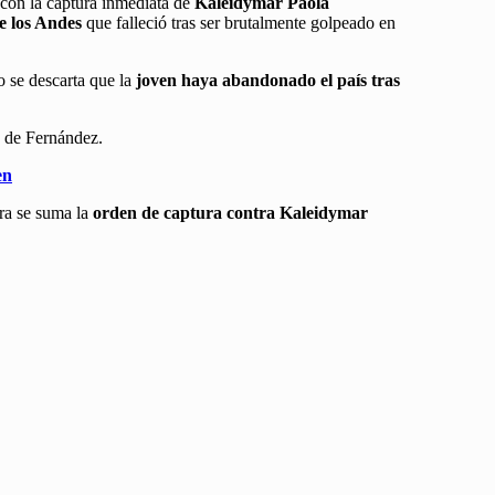
 con la captura inmediata de
Kaleidymar Paola
e los Andes
que falleció tras ser brutalmente golpeado en
 se descarta que la
joven haya abandonado el país tras
a de Fernández.
en
ora se suma la
orden de captura contra Kaleidymar