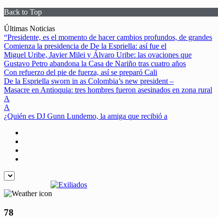
Back to Top
Skip
Últimas Noticias
to
“Presidente, es el momento de hacer cambios profundos, de grandes
content
Comienza la presidencia de De la Espriella: así fue el
Miguel Uribe, Javier Milei y Álvaro Uribe: las ovaciones que
Gustavo Petro abandona la Casa de Nariño tras cuatro años
Con refuerzo del pie de fuerza, así se preparó Cali
De la Espriella sworn in as Colombia’s new president –
Masacre en Antioquia: tres hombres fueron asesinados en zona rural
A
A
¿Quién es DJ Gunn Lundemo, la amiga que recibió a
78