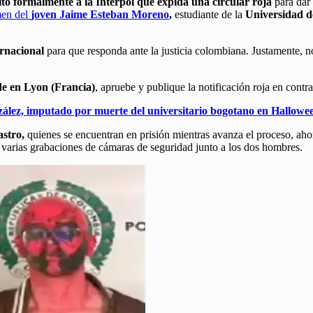
citó formalmente a la Interpol que expida una circular roja
para dar
men del
joven Jaime Esteban Moreno
,
estudiante de la
Universidad d
ernacional
para que responda ante la justicia colombiana. Justamente, no
de en Lyon (Francia)
, apruebe y publique la notificación roja en contr
ález, imputado por muerte del universitario bogotano en Hallowe
astro,
quienes se encuentran en prisión mientras avanza el proceso, ah
n varias grabaciones de cámaras de seguridad junto a los dos hombres.