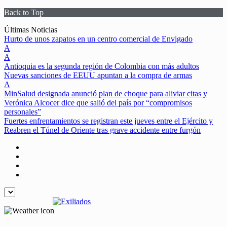
Back to Top
Skip
Últimas Noticias
to
Hurto de unos zapatos en un centro comercial de Envigado
content
A
A
Antioquia es la segunda región de Colombia con más adultos
Nuevas sanciones de EEUU apuntan a la compra de armas
A
MinSalud designada anunció plan de choque para aliviar citas y
Verónica Alcocer dice que salió del país por “compromisos
personales”
Fuertes enfrentamientos se registran este jueves entre el Ejército y
Reabren el Túnel de Oriente tras grave accidente entre furgón