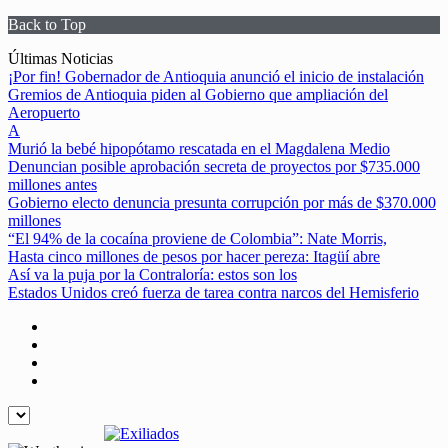
Back to Top
Skip
Últimas Noticias
to
¡Por fin! Gobernador de Antioquia anunció el inicio de instalación
content
Gremios de Antioquia piden al Gobierno que ampliación del
Aeropuerto
A
Murió la bebé hipopótamo rescatada en el Magdalena Medio
Denuncian posible aprobación secreta de proyectos por $735.000
millones antes
Gobierno electo denuncia presunta corrupción por más de $370.000
millones
“El 94% de la cocaína proviene de Colombia”: Nate Morris,
Hasta cinco millones de pesos por hacer pereza: Itagüí abre
Así va la puja por la Contraloría: estos son los
Estados Unidos creó fuerza de tarea contra narcos del Hemisferio