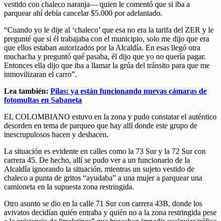
vestido con chaleco naranja— quien le comentó que si iba a
parquear ahí debía cancelar $5.000 por adelantado.
“Cuando yo le dije al ‘chaleco’ que esa no era la tarifa del ZER y le
pregunté que si él trabajaba con el municipio, solo me dijo que era
que ellos estaban autorizados por la Alcaldía. En esas llegó otra
muchacha y preguntó qué pasaba, él dijo que yo no quería pagar.
Entonces ella dijo que iba a llamar la grúa del tránsito para que me
inmovilizaran el carro”.
Lea también:
Pilas: ya están funcionando nuevas cámaras de
fotomultas en Sabaneta
EL COLOMBIANO estuvo en la zona y pudo constatar el auténtico
desorden en tema de parqueo que hay allí donde este grupo de
inescrupulosos hacen y deshacen.
La situación es evidente en calles como la 73 Sur y la 72 Sur con
carrera 45. De hecho, allí se pudo ver a un funcionario de la
Alcaldía ignorando la situación, mientras un sujeto vestido de
chaleco a punta de gritos “ayudaba” a una mujer a parquear una
camioneta en la supuesta zona restringida.
Otro asunto se dio en la calle 71 Sur con carrera 43B, donde los
avivatos decidían quién entraba y quién no a la zona restringida pese