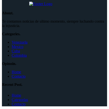
About.
Te contamos noticias de ultimo momento, siempre luchando contra
la injusticia.
Categories.
Venezuela
Mexico
Cuba
Colombia
Opinoin.
Home
Contacto
Recent Post.
Home
Categorías
Contacto