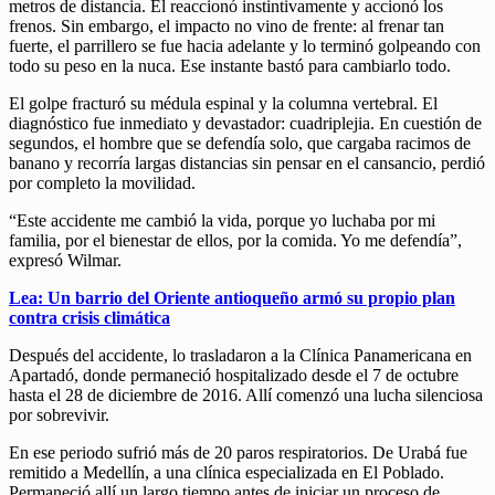
metros de distancia. Él reaccionó instintivamente y accionó los
frenos. Sin embargo, el impacto no vino de frente: al frenar tan
fuerte, el parrillero se fue hacia adelante y lo terminó golpeando con
todo su peso en la nuca. Ese instante bastó para cambiarlo todo.
El golpe fracturó su médula espinal y la columna vertebral. El
diagnóstico fue inmediato y devastador: cuadriplejia. En cuestión de
segundos, el hombre que se defendía solo, que cargaba racimos de
banano y recorría largas distancias sin pensar en el cansancio, perdió
por completo la movilidad.
“Este accidente me cambió la vida, porque yo luchaba por mi
familia, por el bienestar de ellos, por la comida. Yo me defendía”,
expresó Wilmar.
Lea: Un barrio del Oriente antioqueño armó su propio plan
contra crisis climática
Después del accidente, lo trasladaron a la Clínica Panamericana en
Apartadó, donde permaneció hospitalizado desde el 7 de octubre
hasta el 28 de diciembre de 2016. Allí comenzó una lucha silenciosa
por sobrevivir.
En ese periodo sufrió más de 20 paros respiratorios. De Urabá fue
remitido a Medellín, a una clínica especializada en El Poblado.
Permaneció allí un largo tiempo antes de iniciar un proceso de