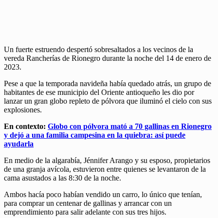
Un fuerte estruendo despertó sobresaltados a los vecinos de la
vereda Rancherías de Rionegro durante la noche del 14 de enero de
2023.
Pese a que la temporada navideña había quedado atrás, un grupo de
habitantes de ese municipio del Oriente antioqueño les dio por
lanzar un gran globo repleto de pólvora que iluminó el cielo con sus
explosiones.
En contexto:
Globo con pólvora mató a 70 gallinas en Rionegro
y dejó a una familia campesina en la quiebra: así puede
ayudarla
En medio de la algarabía, Jénnifer Arango y su esposo, propietarios
de una granja avícola, estuvieron entre quienes se levantaron de la
cama asustados a las 8:30 de la noche.
Ambos hacía poco habían vendido un carro, lo único que tenían,
para comprar un centenar de gallinas y arrancar con un
emprendimiento para salir adelante con sus tres hijos.