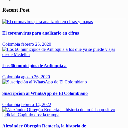
Recent Post
El coronavirus para analizarlo en cifras
Colombia
febrero 25, 2020
Los 66 municipios de Antioquia a
Colombia
agosto 26, 2020
Suscripción al WhatsApp de El Colombiano
Colombia
febrero 14, 2022
Alexánder Obregón Rentería, la historia de