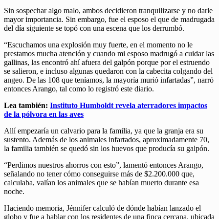
Sin sospechar algo malo, ambos decidieron tranquilizarse y no darle
mayor importancia. Sin embargo, fue el esposo el que de madrugada
del día siguiente se topó con una escena que los derrumbó.
“Escuchamos una explosión muy fuerte, en el momento no le
prestamos mucha atención y cuando mi esposo madrugó a cuidar las
gallinas, las encontró ahí afuera del galpón porque por el estruendo
se salieron, e incluso algunas quedaron con la cabecita colgando del
angeo. De las 108 que teníamos, la mayoría murió infartadas”, narró
entonces Arango, tal como lo registró este diario.
Lea también:
Instituto Humboldt revela aterradores impactos
de la pólvora en las aves
Allí empezaría un calvario para la familia, ya que la granja era su
sustento. Además de los animales infartados, aproximadamente 70,
la familia también se quedó sin los huevos que producía su galpón.
“Perdimos nuestros ahorros con esto”, lamentó entonces Arango,
señalando no tener cómo conseguirse más de $2.200.000 que,
calculaba, valían los animales que se habían muerto durante esa
noche.
Haciendo memoria, Jénnifer calculó de dónde habían lanzado el
globo y fue a hablar con los residentes de una finca cercana, ubicada