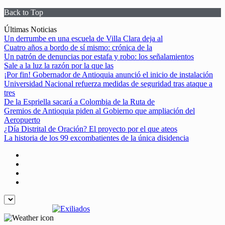
Back to Top
Skip
Últimas Noticias
to
Un derrumbe en una escuela de Villa Clara deja al
content
Cuatro años a bordo de sí mismo: crónica de la
Un patrón de denuncias por estafa y robo: los señalamientos
Sale a la luz la razón por la que las
¡Por fin! Gobernador de Antioquia anunció el inicio de instalación
Universidad Nacional refuerza medidas de seguridad tras ataque a
tres
De la Espriella sacará a Colombia de la Ruta de
Gremios de Antioquia piden al Gobierno que ampliación del
Aeropuerto
¿Día Distrital de Oración? El proyecto por el que ateos
La historia de los 99 excombatientes de la única disidencia