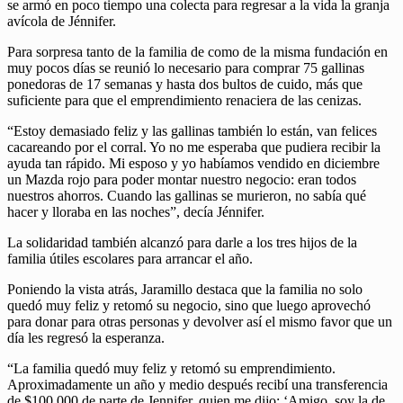
se armó en poco tiempo una colecta para regresar a la vida la granja
avícola de Jénnifer.
Para sorpresa tanto de la familia de como de la misma fundación en
muy pocos días se reunió lo necesario para comprar 75 gallinas
ponedoras de 17 semanas y hasta dos bultos de cuido, más que
suficiente para que el emprendimiento renaciera de las cenizas.
“Estoy demasiado feliz y las gallinas también lo están, van felices
cacareando por el corral. Yo no me esperaba que pudiera recibir la
ayuda tan rápido. Mi esposo y yo habíamos vendido en diciembre
un Mazda rojo para poder montar nuestro negocio: eran todos
nuestros ahorros. Cuando las gallinas se murieron, no sabía qué
hacer y lloraba en las noches”, decía Jénnifer.
La solidaridad también alcanzó para darle a los tres hijos de la
familia útiles escolares para arrancar el año.
Poniendo la vista atrás, Jaramillo destaca que la familia no solo
quedó muy feliz y retomó su negocio, sino que luego aprovechó
para donar para otras personas y devolver así el mismo favor que un
día les regresó la esperanza.
“La familia quedó muy feliz y retomó su emprendimiento.
Aproximadamente un año y medio después recibí una transferencia
de $100.000 de parte de Jennifer, quien me dijo: ‘Amigo, soy la de