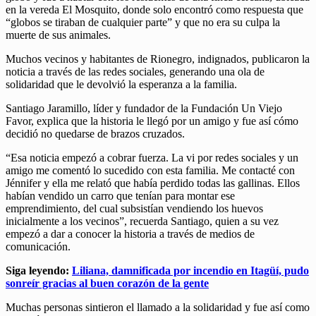
en la vereda El Mosquito, donde solo encontró como respuesta que
“globos se tiraban de cualquier parte” y que no era su culpa la
muerte de sus animales.
Muchos vecinos y habitantes de Rionegro, indignados, publicaron la
noticia a través de las redes sociales, generando una ola de
solidaridad que le devolvió la esperanza a la familia.
Santiago Jaramillo, líder y fundador de la Fundación Un Viejo
Favor, explica que la historia le llegó por un amigo y fue así cómo
decidió no quedarse de brazos cruzados.
“Esa noticia empezó a cobrar fuerza. La vi por redes sociales y un
amigo me comentó lo sucedido con esta familia. Me contacté con
Jénnifer y ella me relató que había perdido todas las gallinas. Ellos
habían vendido un carro que tenían para montar ese
emprendimiento, del cual subsistían vendiendo los huevos
inicialmente a los vecinos”, recuerda Santiago, quien a su vez
empezó a dar a conocer la historia a través de medios de
comunicación.
Siga leyendo:
Liliana, damnificada por incendio en Itagüí, pudo
sonreír gracias al buen corazón de la gente
Muchas personas sintieron el llamado a la solidaridad y fue así como