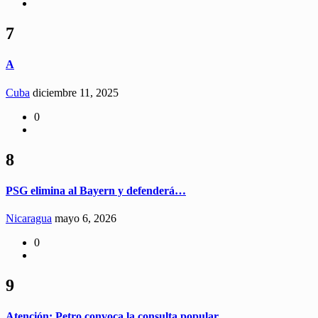
7
A
Cuba
diciembre 11, 2025
0
8
PSG elimina al Bayern y defenderá…
Nicaragua
mayo 6, 2026
0
9
Atención: Petro convoca la consulta popular…