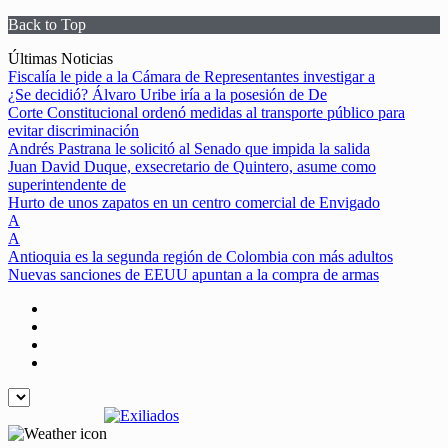
Back to Top
Skip
Últimas Noticias
to
Fiscalía le pide a la Cámara de Representantes investigar a
content
¿Se decidió? Álvaro Uribe iría a la posesión de De
Corte Constitucional ordenó medidas al transporte público para
evitar discriminación
Andrés Pastrana le solicitó al Senado que impida la salida
Juan David Duque, exsecretario de Quintero, asume como
superintendente de
Hurto de unos zapatos en un centro comercial de Envigado
A
A
Antioquia es la segunda región de Colombia con más adultos
Nuevas sanciones de EEUU apuntan a la compra de armas