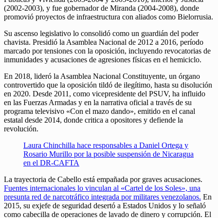
(2002-2003), y fue gobernador de Miranda (2004-2008), donde
promovió proyectos de infraestructura con aliados como Bielorrusia.
Su ascenso legislativo lo consolidó como un guardián del poder
chavista. Presidió la Asamblea Nacional de 2012 a 2016, período
marcado por tensiones con la oposición, incluyendo revocatorias de
inmunidades y acusaciones de agresiones físicas en el hemiciclo.
En 2018, lideró la Asamblea Nacional Constituyente, un órgano
controvertido que la oposición tildó de ilegítimo, hasta su disolución
en 2020. Desde 2011, como vicepresidente del PSUV, ha influido
en las Fuerzas Armadas y en la narrativa oficial a través de su
programa televisivo «Con el mazo dando», emitido en el canal
estatal desde 2014, donde critica a opositores y defiende la
revolución.
Laura Chinchilla hace responsables a Daniel Ortega y
Rosario Murillo por la posible suspensión de Nicaragua
en el DR-CAFTA
La trayectoria de Cabello está empañada por graves acusaciones.
Fuentes internacionales lo vinculan al «Cartel de los Soles», una
presunta red de narcotráfico integrada por militares venezolanos.
En
2015, su exjefe de seguridad desertó a Estados Unidos y lo señaló
como cabecilla de operaciones de lavado de dinero y corrupción. El