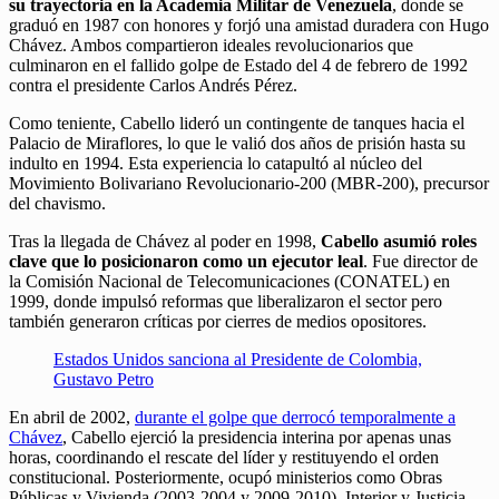
su trayectoria en la Academia Militar de Venezuela
, donde se
graduó en 1987 con honores y forjó una amistad duradera con Hugo
Chávez. Ambos compartieron ideales revolucionarios que
culminaron en el fallido golpe de Estado del 4 de febrero de 1992
contra el presidente Carlos Andrés Pérez.
Como teniente, Cabello lideró un contingente de tanques hacia el
Palacio de Miraflores, lo que le valió dos años de prisión hasta su
indulto en 1994. Esta experiencia lo catapultó al núcleo del
Movimiento Bolivariano Revolucionario-200 (MBR-200), precursor
del chavismo.
Tras la llegada de Chávez al poder en 1998,
Cabello asumió roles
clave que lo posicionaron como un ejecutor leal
. Fue director de
la Comisión Nacional de Telecomunicaciones (CONATEL) en
1999, donde impulsó reformas que liberalizaron el sector pero
también generaron críticas por cierres de medios opositores.
Estados Unidos sanciona al Presidente de Colombia,
Gustavo Petro
En abril de 2002,
durante el golpe que derrocó temporalmente a
Chávez
, Cabello ejerció la presidencia interina por apenas unas
horas, coordinando el rescate del líder y restituyendo el orden
constitucional. Posteriormente, ocupó ministerios como Obras
Públicas y Vivienda (2003-2004 y 2009-2010), Interior y Justicia