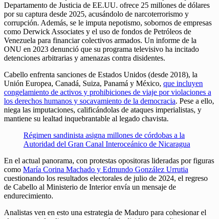
Departamento de Justicia de EE.UU. ofrece 25 millones de dólares
por su captura desde 2025, acusándolo de narcoterrorismo y
corrupción. Además, se le imputa nepotismo, sobornos de empresas
como Derwick Associates y el uso de fondos de Petróleos de
Venezuela para financiar colectivos armados. Un informe de la
ONU en 2023 denunció que su programa televisivo ha incitado
detenciones arbitrarias y amenazas contra disidentes.
Cabello enfrenta sanciones de Estados Unidos (desde 2018), la
Unión Europea, Canadá, Suiza, Panamá y México,
que incluyen
congelamiento de activos y prohibiciones de viaje por violaciones a
los derechos humanos y socavamiento de la democracia
. Pese a ello,
niega las imputaciones, calificándolas de ataques imperialistas, y
mantiene su lealtad inquebrantable al legado chavista.
Régimen sandinista asigna millones de córdobas a la
Autoridad del Gran Canal Interoceánico de Nicaragua
En el actual panorama, con protestas opositoras lideradas por figuras
como
María Corina Machado y Edmundo González Urrutia
cuestionando los resultados electorales de julio de 2024, el regreso
de Cabello al Ministerio de Interior envía un mensaje de
endurecimiento.
Analistas ven en esto una estrategia de Maduro para cohesionar el