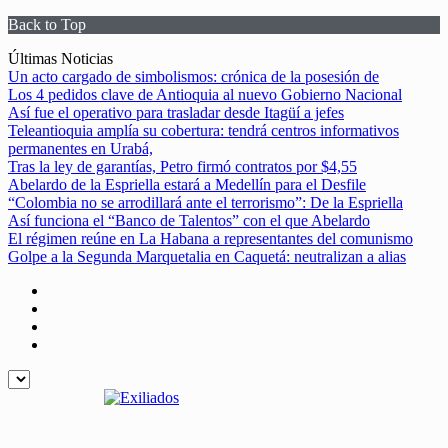
Back to Top
Skip
Últimas Noticias
to
Un acto cargado de simbolismos: crónica de la posesión de
content
Los 4 pedidos clave de Antioquia al nuevo Gobierno Nacional
Así fue el operativo para trasladar desde Itagüí a jefes
Teleantioquia amplía su cobertura: tendrá centros informativos
permanentes en Urabá,
Tras la ley de garantías, Petro firmó contratos por $4,55
Abelardo de la Espriella estará a Medellín para el Desfile
“Colombia no se arrodillará ante el terrorismo”: De la Espriella
Así funciona el “Banco de Talentos” con el que Abelardo
El régimen reúne en La Habana a representantes del comunismo
Golpe a la Segunda Marquetalia en Caquetá: neutralizan a alias