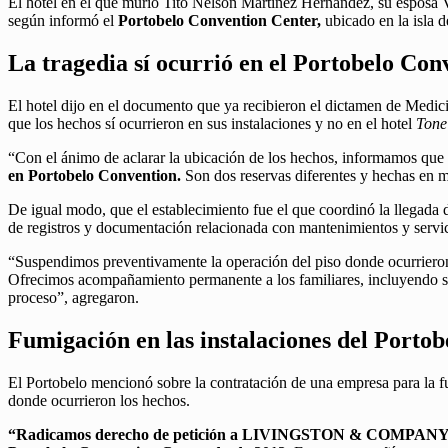
El hotel en el que murió Tito Nelson Martínez Hernández, su esposa 
según informó el
Portobelo Convention Center,
ubicado en la isla 
La tragedia sí ocurrió en el Portobelo Co
El hotel dijo en el documento que ya recibieron el dictamen de Medici
que los hechos sí ocurrieron en sus instalaciones y no en el hotel
Tone
“Con el ánimo de aclarar la ubicación de los hechos, informamos que
en Portobelo Convention.
Son dos reservas diferentes y hechas en m
De igual modo, que el establecimiento fue el que coordinó la llegada 
de registros y documentación relacionada con mantenimientos y servic
“Suspendimos preventivamente la operación del piso donde ocurrieron lo
Ofrecimos acompañamiento permanente a los familiares, incluyendo su 
proceso”, agregaron.
Fumigación en las instalaciones del Porto
El Portobelo mencionó sobre la contratación de una empresa para la fu
donde ocurrieron los hechos.
“Radicamos derecho de petición a LIVINGSTON & COMPANY E.U, em