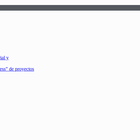
ial y
ss” de proyectos