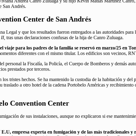
Viviana Andrea Canro Zuluaga y su hijo Kevin Matías Martínez Canro, de
de San Andrés.
nvention Center de San Andrés
na Legal y que los resultados fueron entregados a las autoridades para 
 II,
tras unas declaraciones confusas de la hija de Canro Zuluaga.
el viaje para los padres de la familia se reservó en marzo/25 en Ton
omentos diferentes con el mismo titular. Los edificios son vecinos, RNT
del personal la Fiscalía, la Policía, el Cuerpo de Bomberos y demás aut
ios prestados por terceros.
s tristes hechos. Se ha mantenido la custodia de la habitación y del pis
traslado a otro hotel de la cadena Portobelo Américas y recibimiento 
belo Convention Center
migación de sus instalaciones, aunque no explicaron si ese mantenimient
presa experta en fumigación y de las más tradicionales y recono