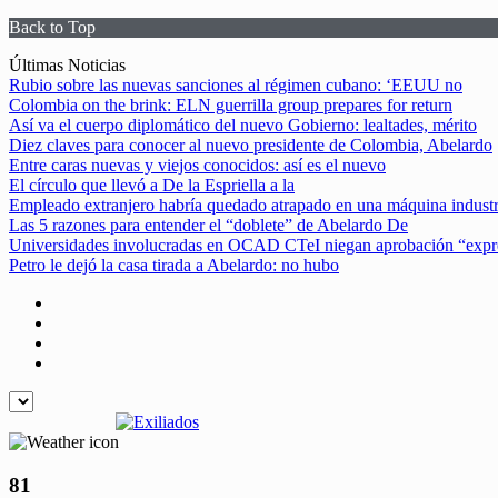
Back to Top
Skip
Últimas Noticias
to
Rubio sobre las nuevas sanciones al régimen cubano: ‘EEUU no
content
Colombia on the brink: ELN guerrilla group prepares for return
Así va el cuerpo diplomático del nuevo Gobierno: lealtades, mérito
Diez claves para conocer al nuevo presidente de Colombia, Abelardo
Entre caras nuevas y viejos conocidos: así es el nuevo
El círculo que llevó a De la Espriella a la
Empleado extranjero habría quedado atrapado en una máquina industr
Las 5 razones para entender el “doblete” de Abelardo De
Universidades involucradas en OCAD CTeI niegan aprobación “expre
Petro le dejó la casa tirada a Abelardo: no hubo
81