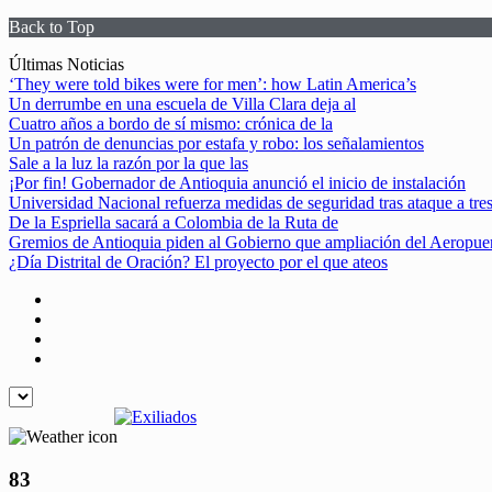
Back to Top
Skip
Últimas Noticias
to
‘They were told bikes were for men’: how Latin America’s
content
Un derrumbe en una escuela de Villa Clara deja al
Cuatro años a bordo de sí mismo: crónica de la
Un patrón de denuncias por estafa y robo: los señalamientos
Sale a la luz la razón por la que las
¡Por fin! Gobernador de Antioquia anunció el inicio de instalación
Universidad Nacional refuerza medidas de seguridad tras ataque a tre
De la Espriella sacará a Colombia de la Ruta de
Gremios de Antioquia piden al Gobierno que ampliación del Aeropue
¿Día Distrital de Oración? El proyecto por el que ateos
83