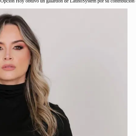
e Opción Hoy obtuvo un galardón de LatinoSystem por su contribución 