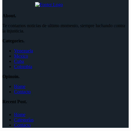
About.
Te contamos noticias de ultimo momento, siempre luchando contra
la injusticia.
Categories.
Venezuela
Mexico
Cuba
Colombia
Opinoin.
Home
Contacto
Recent Post.
Home
Categorías
Contacto