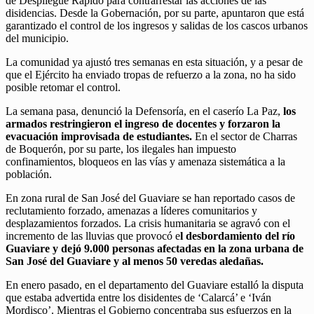
de Despliegue Rápido para contrarrestar las acciones de las
disidencias. Desde la Gobernación, por su parte, apuntaron que está
garantizado el control de los ingresos y salidas de los cascos urbanos
del municipio.
La comunidad ya ajustó tres semanas en esta situación, y a pesar de
que el Ejército ha enviado tropas de refuerzo a la zona, no ha sido
posible retomar el control.
La semana pasa, denunció la Defensoría, en el caserío La Paz,
los
armados restringieron el ingreso de docentes y forzaron la
evacuación improvisada de estudiantes.
En el sector de Charras
de Boquerón, por su parte, los ilegales han impuesto
confinamientos, bloqueos en las vías y amenaza sistemática a la
población.
En zona rural de San José del Guaviare se han reportado casos de
reclutamiento forzado, amenazas a líderes comunitarios y
desplazamientos forzados. La crisis humanitaria se agravó con el
incremento de las lluvias que provocó e
l desbordamiento del río
Guaviare y dejó 9.000 personas afectadas en la zona urbana de
San José del Guaviare y al menos 50 veredas aledañas.
En enero pasado, en el departamento del Guaviare estalló la disputa
que estaba advertida entre los disidentes de ‘Calarcá’ e ‘Iván
Mordisco’. Mientras el Gobierno concentraba sus esfuerzos en la