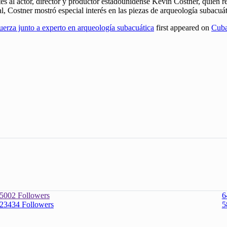
 al actor, director y productor estadounidense Kevin Costner, quien rea
Costner mostró especial interés en las piezas de arqueología subacuát
erza junto a experto en arqueología subacuática
first appeared on
Cuba
5002
Followers
6
23434
Followers
5