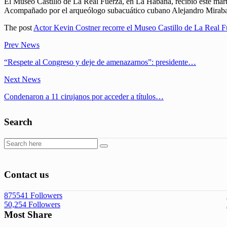
El Museo Castillo de La Real Fuerza, en La Habana, recibió este martes
Acompañado por el arqueólogo subacuático cubano Alejandro Mirabal, 
The post
Actor Kevin Costner recorre el Museo Castillo de La Real Fu
Prev News
“Respete al Congreso y deje de amenazarnos”: presidente…
Next News
Condenaron a 11 cirujanos por acceder a títulos…
Search
Contact us
875541
Followers
50,254
Followers
Most Share