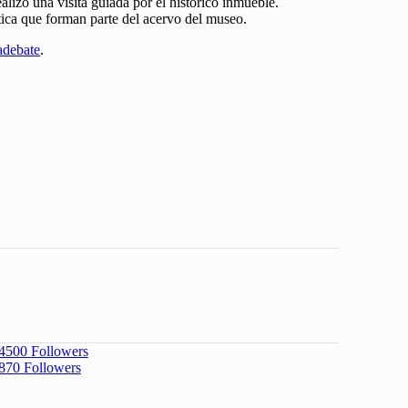
lizó una visita guiada por el histórico inmueble.
ica que forman parte del acervo del museo.
debate
.
4500
Followers
870
Followers