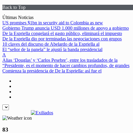
Back to Top
Skip
Últimas Noticias
to
US promises $1bn in security aid to Colombia as new
content
Gobierno Trump anuncia USD 1.000 millones de apoyo a gobierno
De la Espriella congelará el gasto público, eliminará el impuesto
De la Espriella dio por terminadas las negociaciones con grupos
10 claves del discurso de Abelardo de la Espriella al
El “señor de la panela” le ajustó la banda presidencial
A
Alias ‘Douglas’ y ‘Carlos Pesebre’, entre los trasladados de la
“Presidente, es el momento de hacer cambios profundos, de grandes
Comienza la presidencia de De la Espriella: así fue el
83