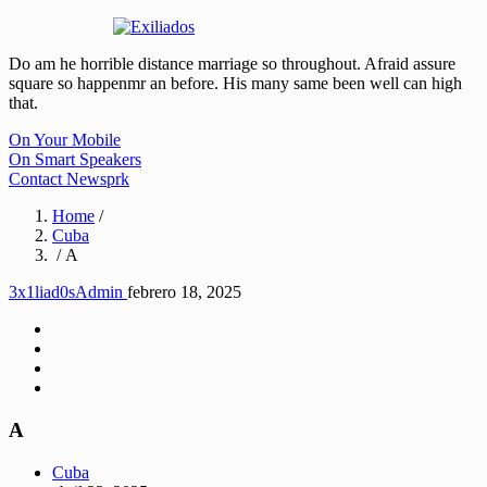
Do am he horrible distance marriage so throughout. Afraid assure
square so happenmr an before. His many same been well can high
that.
On Your Mobile
On Smart Speakers
Contact Newsprk
Home
/
Cuba
/ A
3x1liad0sAdmin
febrero 18, 2025
A
Cuba