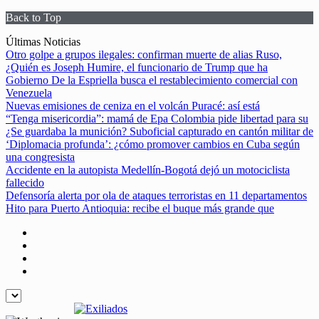
Back to Top
Skip
Últimas Noticias
to
Otro golpe a grupos ilegales: confirman muerte de alias Ruso,
content
¿Quién es Joseph Humire, el funcionario de Trump que ha
Gobierno De la Espriella busca el restablecimiento comercial con
Venezuela
Nuevas emisiones de ceniza en el volcán Puracé: así está
“Tenga misericordia”: mamá de Epa Colombia pide libertad para su
¿Se guardaba la munición? Suboficial capturado en cantón militar de
‘Diplomacia profunda’: ¿cómo promover cambios en Cuba según
una congresista
Accidente en la autopista Medellín-Bogotá dejó un motociclista
fallecido
Defensoría alerta por ola de ataques terroristas en 11 departamentos
Hito para Puerto Antioquia: recibe el buque más grande que