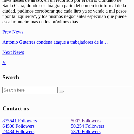
lleva meses de atraso, en un recorrido por el barrio Condado de
Santa Clara, donde se sitúa gran parte del comercio informal de la
ciudad, pudimos corroborar que cada litro ya se vende a mil pesos
“por la izquierda”, y los mismos negociantes especulan que puede
escalar mucho más en los próximos días.
Prev News
António Guterres condena ataque a trabajadores de la…
Next News
V
Search
Contact us
875541
Followers
5002
Followers
64500
Followers
50,254
Followers
23434
Followers
5870
Followers