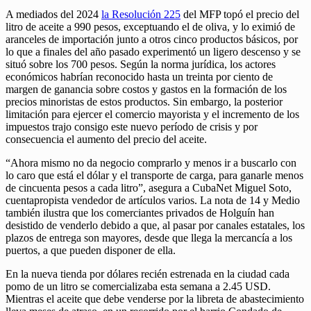
A mediados del 2024
la Resolución 225
del MFP topó el precio del
litro de aceite a 990 pesos, exceptuando el de oliva, y lo eximió de
aranceles de importación junto a otros cinco productos básicos, por
lo que a finales del año pasado experimentó un ligero descenso y se
situó sobre los 700 pesos. Según la norma jurídica, los actores
económicos habrían reconocido hasta un treinta por ciento de
margen de ganancia sobre costos y gastos en la formación de los
precios minoristas de estos productos. Sin embargo, la posterior
limitación para ejercer el comercio mayorista y el incremento de los
impuestos trajo consigo este nuevo período de crisis y por
consecuencia el aumento del precio del aceite.
“Ahora mismo no da negocio comprarlo y menos ir a buscarlo con
lo caro que está el dólar y el transporte de carga, para ganarle menos
de cincuenta pesos a cada litro”, asegura a CubaNet Miguel Soto,
cuentapropista vendedor de artículos varios. La nota de 14 y Medio
también ilustra que los comerciantes privados de Holguín han
desistido de venderlo debido a que, al pasar por canales estatales, los
plazos de entrega son mayores, desde que llega la mercancía a los
puertos, a que pueden disponer de ella.
En la nueva tienda por dólares recién estrenada en la ciudad cada
pomo de un litro se comercializaba esta semana a 2.45 USD.
Mientras el aceite que debe venderse por la libreta de abastecimiento