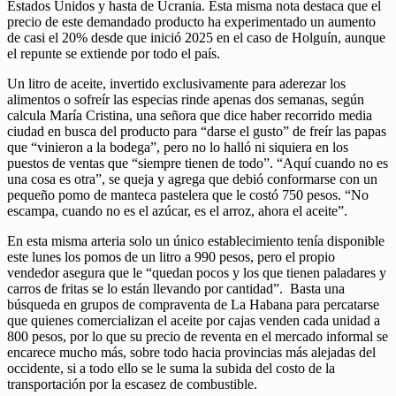
Estados Unidos y hasta de Ucrania. Esta misma nota destaca que el
precio de este demandado producto ha experimentado un aumento
de casi el 20% desde que inició 2025 en el caso de Holguín, aunque
el repunte se extiende por todo el país.
Un litro de aceite, invertido exclusivamente para aderezar los
alimentos o sofreír las especias rinde apenas dos semanas, según
calcula María Cristina, una señora que dice haber recorrido media
ciudad en busca del producto para “darse el gusto” de freír las papas
que “vinieron a la bodega”, pero no lo halló ni siquiera en los
puestos de ventas que “siempre tienen de todo”. “Aquí cuando no es
una cosa es otra”, se queja y agrega que debió conformarse con un
pequeño pomo de manteca pastelera que le costó 750 pesos. “No
escampa, cuando no es el azúcar, es el arroz, ahora el aceite”.
En esta misma arteria solo un único establecimiento tenía disponible
este lunes los pomos de un litro a 990 pesos, pero el propio
vendedor asegura que le “quedan pocos y los que tienen paladares y
carros de fritas se lo están llevando por cantidad”. Basta una
búsqueda en grupos de compraventa de La Habana para percatarse
que quienes comercializan el aceite por cajas venden cada unidad a
800 pesos, por lo que su precio de reventa en el mercado informal se
encarece mucho más, sobre todo hacia provincias más alejadas del
occidente, si a todo ello se le suma la subida del costo de la
transportación por la escasez de combustible.