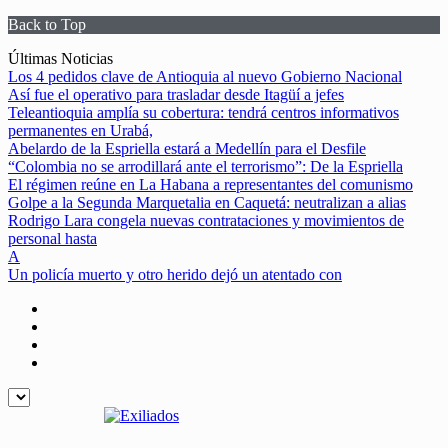
Back to Top
Skip
Últimas Noticias
to
Los 4 pedidos clave de Antioquia al nuevo Gobierno Nacional
content
Así fue el operativo para trasladar desde Itagüí a jefes
Teleantioquia amplía su cobertura: tendrá centros informativos
permanentes en Urabá,
Abelardo de la Espriella estará a Medellín para el Desfile
“Colombia no se arrodillará ante el terrorismo”: De la Espriella
El régimen reúne en La Habana a representantes del comunismo
Golpe a la Segunda Marquetalia en Caquetá: neutralizan a alias
Rodrigo Lara congela nuevas contrataciones y movimientos de
personal hasta
A
Un policía muerto y otro herido dejó un atentado con