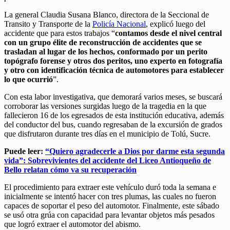
La general Claudia Susana Blanco, directora de la Seccional de
Transito y Transporte de la
Policía Nacional
, explicó luego del
accidente que para estos trabajos “
contamos desde el nivel central
con un grupo élite de reconstrucción de accidentes que se
trasladan al lugar de los hechos, conformado por un perito
topógrafo forense y otros dos peritos, uno experto en fotografía
y otro con identificación técnica de automotores para establecer
lo que ocurrió
”.
Con esta labor investigativa, que demorará varios meses, se buscará
corroborar las versiones surgidas luego de la tragedia en la que
fallecieron 16 de los egresados de esta institución educativa, además
del conductor del bus, cuando regresaban de la excursión de grados
que disfrutaron durante tres días en el municipio de Tolú, Sucre.
Puede leer:
“Quiero agradecerle a Dios por darme esta segunda
vida”: Sobrevivientes del accidente del Liceo Antioqueño de
Bello relatan cómo va su recuperación
El procedimiento para extraer este vehículo duró toda la semana e
inicialmente se intentó hacer con tres plumas, las cuales no fueron
capaces de soportar el peso del automotor. Finalmente, este sábado
se usó otra grúa con capacidad para levantar objetos más pesados
que logró extraer el automotor del abismo.