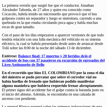
La primera versión que surgió fue que el conductor, Jonathan
Alexánder Taborda, de 27 años y quien era conocido como
Cocacolo, habría tenido un microsueño que provocó que el bus
golpeara contra un separador y luego se siniestrara, cayendo a una
quebrada en la que estaba circulando poca agua y había muchas
rocas de gran tamaño.
Con el paso de los días empezaron a aparecer versiones de que todo
tendría relación con una falla mecánica del vehículo en su sistema
eléctrico, la cual se habría presentado desde antes de arrancar desde
Tolú sobre las 8:00 de la noche del sábado 13 de diciembre.
Entérese:
Balance final: 17 muertos y 20 heridos dejó el
accidente de bus con 37 pasajeros en excursión de egresados del
Liceo Antioqueño de Bello
En el recorrido que hizo EL COLOMBIANO por la zona el día
del siniestro se pudo percatar que sobre el corredor vial no
había huellas de frenado que hubieran podido manifestar
alguna maniobra que hubiera requerido frenar abruptamente.
El primer signo del accidente fue el golpe contra la baranda justo en
el inicio del abismo. Además, se encontraba en una calzada de
ascenso con pendiente.
La general Blanco expresó sobre las primeras indagaciones de esta