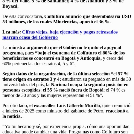
8 % del Valle, 5 % de Santander, 4 % de Atlántico y 3 % de
Boyacá.
De esta convocatoria,
Colfuturo anunció que desembolsaría USD
53 millones, de los cuales Minciencias, aportó el 36 %.
L
ea más:
Cifras viejas, baja ejecución y pagos retrasados
marcan ocaso del Gobierno
La
ministra argumentó que el Gobierno le quitó el apoyo al
programa,
pues
“bajo el esquema de Colfuturo el 80% de los
beneficiarios se concentró en Bogotá y Antioquia,
y cerca del
60% pertenecía a los estratos 4, 5 y 6”.
S
egún datos de la organización, de la última selección “el 57 %
tiene origen en estratos 3 y 4;
estudiaron su pregrado en más de 30
universidades del país;
la Nacional ocupa la segunda posición en
personas escogidas
;
el 55 % nació fuera de Bogotá
; el 74 % es
menor de 30 años y las mujeres representan el 51 %”.
Por otro lado,
el excanciller Luis Gilberto Murillo
, quien renunció
a inicios de 2025 como ministro del gabinete de Petro,
reaccionó a
la noticia.
“
Yo fui becario y sé, por experiencia propia, cómo una oportunidad
educativa puede cambiar una vida. Programas como Colfuturo son