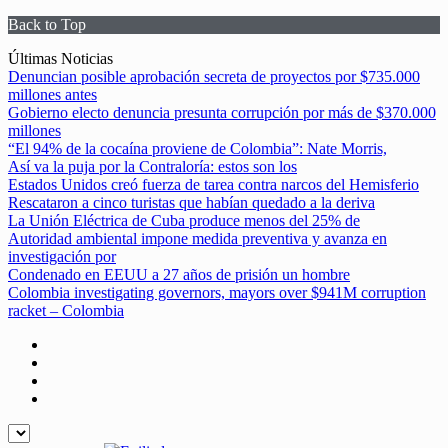
Back to Top
Skip
Últimas Noticias
to
Denuncian posible aprobación secreta de proyectos por $735.000
content
millones antes
Gobierno electo denuncia presunta corrupción por más de $370.000
millones
“El 94% de la cocaína proviene de Colombia”: Nate Morris,
Así va la puja por la Contraloría: estos son los
Estados Unidos creó fuerza de tarea contra narcos del Hemisferio
Rescataron a cinco turistas que habían quedado a la deriva
La Unión Eléctrica de Cuba produce menos del 25% de
Autoridad ambiental impone medida preventiva y avanza en
investigación por
Condenado en EEUU a 27 años de prisión un hombre
Colombia investigating governors, mayors over $941M corruption
racket – Colombia