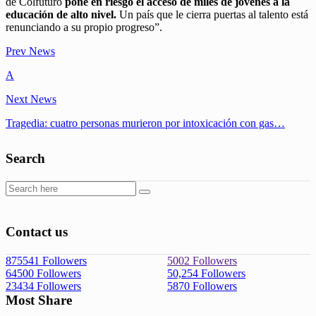
de Colfuturo
pone en riesgo el acceso de miles de jóvenes a la
educación de alto nivel.
Un país que le cierra puertas al talento está
renunciando a su propio progreso”.
Prev News
A
Next News
Tragedia: cuatro personas murieron por intoxicación con gas…
Search
Contact us
875541
Followers
5002
Followers
64500
Followers
50,254
Followers
23434
Followers
5870
Followers
Most Share