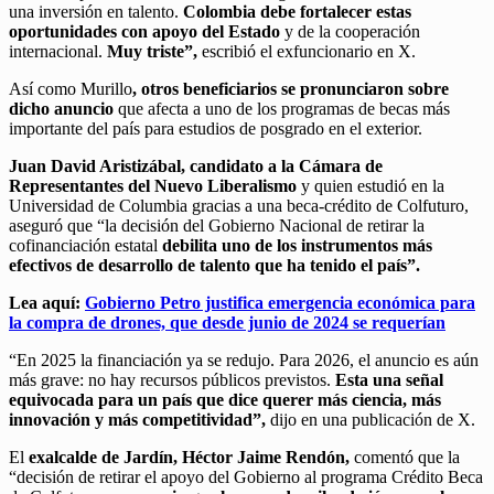
una inversión en talento.
Colombia debe fortalecer estas
oportunidades con apoyo del Estado
y de la cooperación
internacional.
Muy triste”,
escribió el exfuncionario en X.
Así como Murillo
, otros beneficiarios se pronunciaron sobre
dicho anuncio
que afecta a uno de los programas de becas más
importante del país para estudios de posgrado en el exterior.
J
uan David Aristizábal, candidato a la Cámara de
Representantes del Nuevo Liberalismo
y quien estudió en la
Universidad de Columbia gracias a una beca-crédito de Colfuturo,
aseguró que “la decisión del Gobierno Nacional de retirar la
cofinanciación estatal
debilita uno de los instrumentos más
efectivos de desarrollo de talento que ha tenido el país”.
L
ea aquí:
Gobierno Petro justifica emergencia económica para
la compra de drones, que desde junio de 2024 se requerían
“En 2025 la financiación ya se redujo. Para 2026, el anuncio es aún
más grave: no hay recursos públicos previstos.
Esta una señal
equivocada para un país que dice querer más ciencia, más
innovación y más competitividad”,
dijo en una publicación de X.
El
exalcalde de Jardín, Héctor Jaime Rendón,
comentó que la
“decisión de retirar el apoyo del Gobierno al programa Crédito Beca