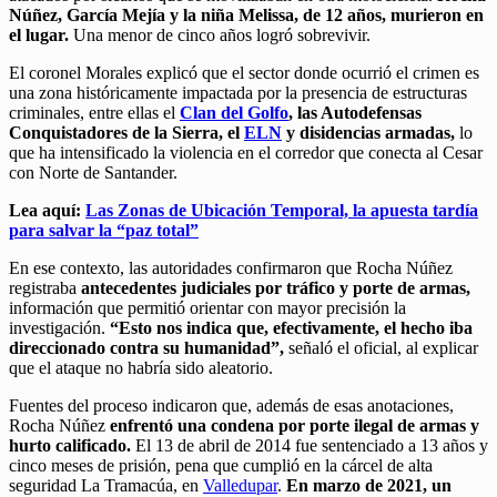
Núñez, García Mejía y la niña Melissa, de 12 años, murieron en
el lugar.
Una menor de cinco años logró sobrevivir.
El coronel Morales explicó que el sector donde ocurrió el crimen es
una zona históricamente impactada por la presencia de estructuras
criminales, entre ellas el
Clan del Golfo
, las Autodefensas
Conquistadores de la Sierra, el
ELN
y disidencias armadas,
lo
que ha intensificado la violencia en el corredor que conecta al Cesar
con Norte de Santander.
Lea aquí:
Las Zonas de Ubicación Temporal, la apuesta tardía
para salvar la “paz total”
En ese contexto, las autoridades confirmaron que Rocha Núñez
registraba
antecedentes judiciales por tráfico y porte de armas,
información que permitió orientar con mayor precisión la
investigación.
“Esto nos indica que, efectivamente, el hecho iba
direccionado contra su humanidad”,
señaló el oficial, al explicar
que el ataque no habría sido aleatorio.
Fuentes del proceso indicaron que, además de esas anotaciones,
Rocha Núñez
enfrentó una condena por porte ilegal de armas y
hurto calificado.
El 13 de abril de 2014 fue sentenciado a 13 años y
cinco meses de prisión, pena que cumplió en la cárcel de alta
seguridad La Tramacúa, en
Valledupar
.
En marzo de 2021, un