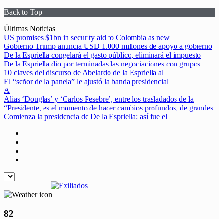
Back to Top
Skip
Últimas Noticias
to
US promises $1bn in security aid to Colombia as new
content
Gobierno Trump anuncia USD 1.000 millones de apoyo a gobierno
De la Espriella congelará el gasto público, eliminará el impuesto
De la Espriella dio por terminadas las negociaciones con grupos
10 claves del discurso de Abelardo de la Espriella al
El “señor de la panela” le ajustó la banda presidencial
A
Alias ‘Douglas’ y ‘Carlos Pesebre’, entre los trasladados de la
“Presidente, es el momento de hacer cambios profundos, de grandes
Comienza la presidencia de De la Espriella: así fue el
82