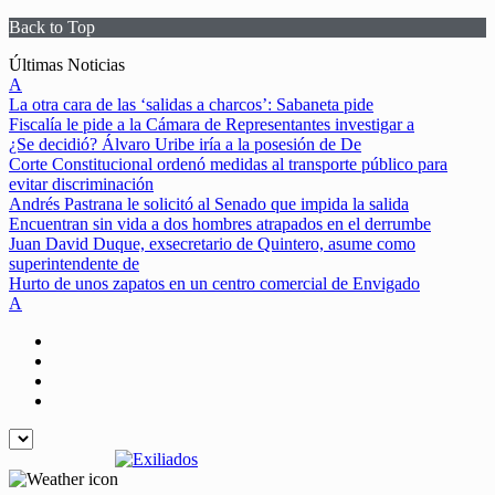
Back to Top
Skip
Últimas Noticias
to
A
content
La otra cara de las ‘salidas a charcos’: Sabaneta pide
Fiscalía le pide a la Cámara de Representantes investigar a
¿Se decidió? Álvaro Uribe iría a la posesión de De
Corte Constitucional ordenó medidas al transporte público para
evitar discriminación
Andrés Pastrana le solicitó al Senado que impida la salida
Encuentran sin vida a dos hombres atrapados en el derrumbe
Juan David Duque, exsecretario de Quintero, asume como
superintendente de
Hurto de unos zapatos en un centro comercial de Envigado
A