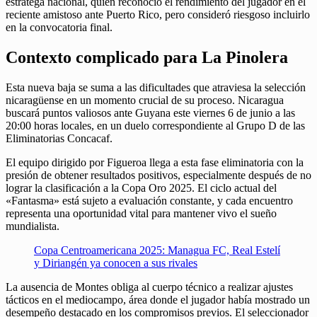
estratega nacional, quien reconoció el rendimiento del jugador en el
reciente amistoso ante Puerto Rico, pero consideró riesgoso incluirlo
en la convocatoria final.
Contexto complicado para La Pinolera
Esta nueva baja se suma a las dificultades que atraviesa la selección
nicaragüense en un momento crucial de su proceso. Nicaragua
buscará puntos valiosos ante Guyana este viernes 6 de junio a las
20:00 horas locales, en un duelo correspondiente al Grupo D de las
Eliminatorias Concacaf.
El equipo dirigido por Figueroa llega a esta fase eliminatoria con la
presión de obtener resultados positivos, especialmente después de no
lograr la clasificación a la Copa Oro 2025. El ciclo actual del
«Fantasma» está sujeto a evaluación constante, y cada encuentro
representa una oportunidad vital para mantener vivo el sueño
mundialista.
Copa Centroamericana 2025: Managua FC, Real Estelí
y Diriangén ya conocen a sus rivales
La ausencia de Montes obliga al cuerpo técnico a realizar ajustes
tácticos en el mediocampo, área donde el jugador había mostrado un
desempeño destacado en los compromisos previos. El seleccionador