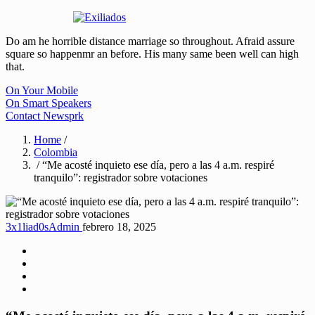
Do am he horrible distance marriage so throughout. Afraid assure
square so happenmr an before. His many same been well can high
that.
On Your Mobile
On Smart Speakers
Contact Newsprk
Home
/
Colombia
/ “Me acosté inquieto ese día, pero a las 4 a.m. respiré
tranquilo”: registrador sobre votaciones
3x1liad0sAdmin
febrero 18, 2025