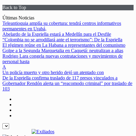
Back to Top
Skip
Últimas Noticias
to
Teleantioquia amplía su cobertura: tendrá centros informativos
content
permanentes en Urabá,
Abelardo de la Espriella estará a Medellín para el Desfile
“Colombia no se arrodillará ante el terrorismo”: De la Espriella
El régimen reúne en La Habana a representantes del comunismo
Golpe a la Segunda Marquetalia en Caquetá: neutralizan a alias
Rodrigo Lara congela nuevas contrataciones y movimientos de
personal hasta
A
Un policía muerto y otro herido dejó un atentado con
De la Espriella confirma traslado de 117 presos vinculados a
Gobernador Rendón alerta un “reacomodo criminal” por traslado de
103