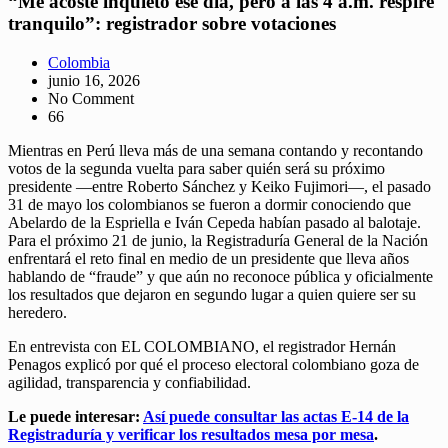
“Me acosté inquieto ese día, pero a las 4 a.m. respiré
tranquilo”: registrador sobre votaciones
Colombia
junio 16, 2026
No Comment
66
Mientras en Perú lleva más de una semana contando y recontando
votos de la segunda vuelta para saber quién será su próximo
presidente —entre Roberto Sánchez y Keiko Fujimori—, el pasado
31 de mayo los colombianos se fueron a dormir conociendo que
Abelardo de la Espriella e Iván Cepeda habían pasado al balotaje.
Para el próximo 21 de junio, la Registraduría General de la Nación
enfrentará el reto final en medio de un presidente que lleva años
hablando de “fraude” y que aún no reconoce pública y oficialmente
los resultados que dejaron en segundo lugar a quien quiere ser su
heredero.
En entrevista con EL COLOMBIANO, el registrador Hernán
Penagos explicó por qué el proceso electoral colombiano goza de
agilidad, transparencia y confiabilidad.
Le puede interesar:
Así puede consultar las actas E-14 de la
Registraduría y verificar los resultados mesa por mesa
.