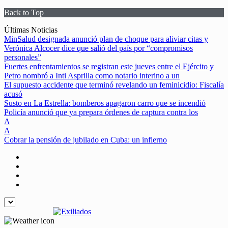
Back to Top
Skip
Últimas Noticias
to
MinSalud designada anunció plan de choque para aliviar citas y
content
Verónica Alcocer dice que salió del país por “compromisos
personales”
Fuertes enfrentamientos se registran este jueves entre el Ejército y
Petro nombró a Inti Asprilla como notario interino a un
El supuesto accidente que terminó revelando un feminicidio: Fiscalía
acusó
Susto en La Estrella: bomberos apagaron carro que se incendió
Policía anunció que ya prepara órdenes de captura contra los
A
A
Cobrar la pensión de jubilado en Cuba: un infierno