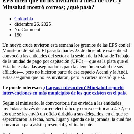
EPS dicen que no los invitaron a mesa de UPC y
Minsalud mostró correos; ¿qué pasó?
Colombia
diciembre 26, 2025
No Comment
150
Un nuevo cruce tuvieron esta semana los gremios de las EPS con el
Ministerio de Salud. El pasado martes 23 de diciembre esa entidad
convocó a las entidades del sector a la sesión de la Mesa de Trabajo
de la unidad de pago por capitación (UPC) —que es la plata que el
Estado les da a las aseguradoras para la atención en salud de sus
afiliados—, pero no hicieron parte de ese espacio Acemi y la Andi.
Estas aseguran que no las invitaron, pero la cartera mostró que sí.
Le puede interesar:
¿Lapsus o desorden? MinSalud reportó
intervenciones en más municipios de los que existen en el país
.
Según el ministerio, la convocatoria fue enviada a las entidades
invitadas a través de correo electrónico y correo certificado 4-72, en
los que se les envió un oficio dirigido a sus delegados, en el que se
especificaron la fecha, hora, lugar y agenda de la jornada, la cual fue
convocada para asistir presencial y virtualmente.