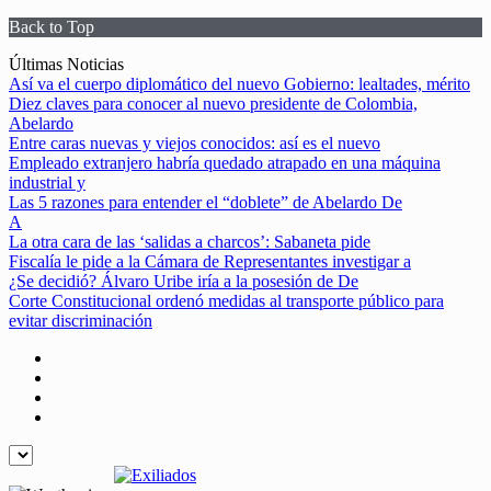
Back to Top
Skip
Últimas Noticias
to
Así va el cuerpo diplomático del nuevo Gobierno: lealtades, mérito
content
Diez claves para conocer al nuevo presidente de Colombia,
Abelardo
Entre caras nuevas y viejos conocidos: así es el nuevo
Empleado extranjero habría quedado atrapado en una máquina
industrial y
Las 5 razones para entender el “doblete” de Abelardo De
A
La otra cara de las ‘salidas a charcos’: Sabaneta pide
Fiscalía le pide a la Cámara de Representantes investigar a
¿Se decidió? Álvaro Uribe iría a la posesión de De
Corte Constitucional ordenó medidas al transporte público para
evitar discriminación