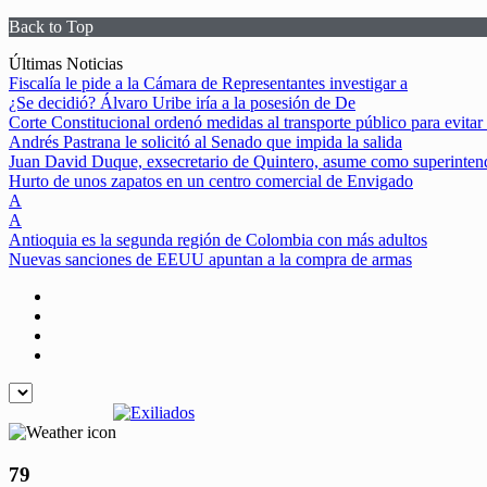
Back to Top
Skip
Últimas Noticias
to
Fiscalía le pide a la Cámara de Representantes investigar a
content
¿Se decidió? Álvaro Uribe iría a la posesión de De
Corte Constitucional ordenó medidas al transporte público para evitar
Andrés Pastrana le solicitó al Senado que impida la salida
Juan David Duque, exsecretario de Quintero, asume como superinten
Hurto de unos zapatos en un centro comercial de Envigado
A
A
Antioquia es la segunda región de Colombia con más adultos
Nuevas sanciones de EEUU apuntan a la compra de armas
79