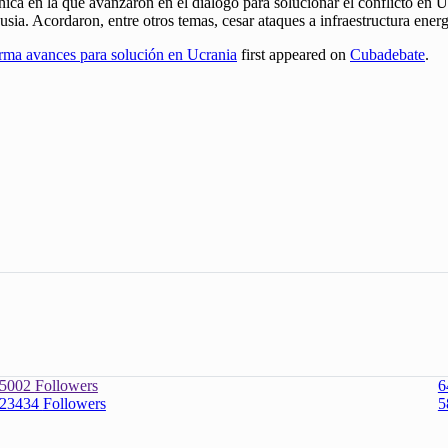
ca en la que avanzaron en el diálogo para solucionar el conflicto en 
sia. Acordaron, entre otros temas, cesar ataques a infraestructura energ
rma avances para solución en Ucrania
first appeared on
Cubadebate
.
5002
Followers
6
23434
Followers
5