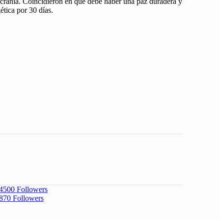
Ucrania. Coincidieron en que debe haber una paz duradera y
ética por 30 días.
4500
Followers
870
Followers